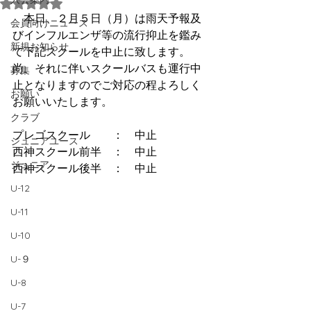
5つ星のうちNaNと評価されています。
　本日、２月５日（月）は雨天予報及
会員向けニュース
びインフルエンザ等の流行抑止を鑑み
新規お知らせ
て下記スクールを中止に致します。
尚、それに伴いスクールバスも運行中
募集
止となりますのでご対応の程よろしく
お願い
お願いいたします。
クラブ
プレゴスクール　　：　中止
ジュニアユース
西神スクール前半　：　中止
ジュニア
西神スクール後半　：　中止
U-12
U-11
U-10
U-９
U-8
U-7