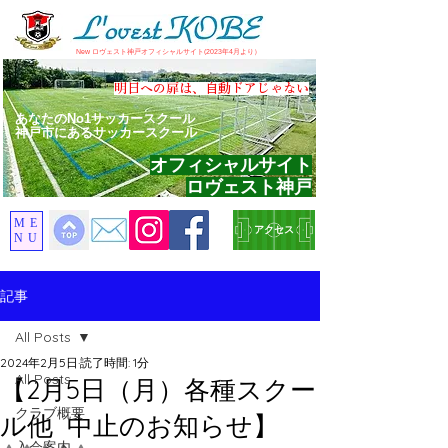
​New ロヴェスト神戸オフィシャルサイト(2023年4月より）
​明日への扉は、自動ドアじゃない
あなたのNo1サッカースクール
神戸市にあるサッカースクール
オフィシャルサイト
ロヴェスト神戸
ME
アクセス
NU
記事
All Posts
2024年2月5日
読了時間: 1分
All Posts
【2月5日（月）各種スクー
クラブ概要
ル他 中止のお知らせ】
入会案内