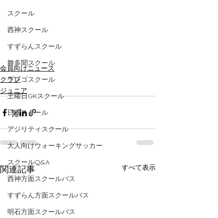
スクール
西神スクール
すずらんスクール
舞多聞スクール
会員向けニュース
プレゴスクール
クラブ
ジュニア
土曜日GKスクール
日曜スクール
アジリティスクール
大人向けウォーキングサッカー
スクールQ&A
すべて表示
関連記事
西神方面スクールバス
すずらん方面スクールバス
明石方面スクールバス