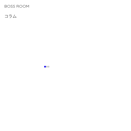
BOSS ROOM
コラム
コメント
0.0 / 5（0）
コメントと評価...
【2026.7.24(fri)-8.1(sat)
【2026.8.1(sat
U15/14活動】
CUP 】