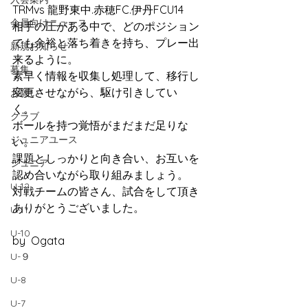
TRMvs 龍野東中.赤穂FC.伊丹FCU14
会員向けニュース
相手の圧がある中で、どのポジション
でも余裕と落ち着きを持ち、プレー出
新規お知らせ
来るように。
募集
素早く情報を収集し処理して、移行し
変更させながら、駆け引きしてい
お願い
く。　
クラブ
ボールを持つ覚悟がまだまだ足りな
ジュニアユース
い。
課題としっかりと向き合い、お互いを
ジュニア
認め合いながら取り組みましょう。
U-12
対戦チームの皆さん、試合をして頂き
ありがとうございました。
U-11
U-10
by  Ogata
U-９
U-8
U-7