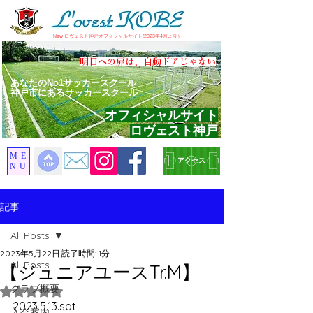
​New ロヴェスト神戸オフィシャルサイト(2023年4月より）
​明日への扉は、自動ドアじゃない
あなたのNo1サッカースクール
神戸市にあるサッカースクール
オフィシャルサイト
ロヴェスト神戸
ME
アクセス
NU
記事
All Posts
2023年5月22日
読了時間: 1分
All Posts
【ジュニアユースTr.M】
クラブ概要
5つ星のうちNaNと評価されています。
2023.5.13.sat
入会案内