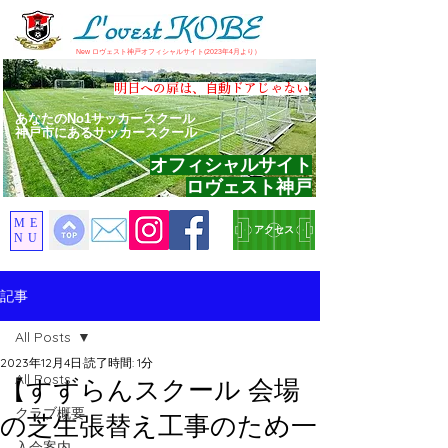
​New ロヴェスト神戸オフィシャルサイト(2023年4月より）
​明日への扉は、自動ドアじゃない
あなたのNo1サッカースクール
神戸市にあるサッカースクール
オフィシャルサイト
ロヴェスト神戸
ME
アクセス
NU
記事
All Posts
2023年12月4日
読了時間: 1分
All Posts
【すずらんスクール 会場
クラブ概要
の芝生張替え工事のため一
入会案内