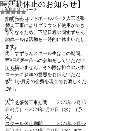
時活動休止のお知らせ】
会員向けニュース
5つ星のうちNaNと評価されています。
すずらんフットボールパーク人工芝張
新規お知らせ
替え工事によりグラウンド使用ができ
募集
なくなるため、下記日程の間すずらん
スクールは活動を一時的に休止いたし
お願い
ます。
クラブ
尚、すずらんスクール生はこの期間、
ジュニアユース
西神スクールへの参加をしていただい
ても構いません。その際は担当の八木
ジュニア
コーチに参加の意思をお伝えいただ
U-12
き、1か月分の会費を現金でお渡しくだ
さい。
U-11
U-10
人工芝張替工事期間　　2023年12月25
U-９
日（月）～2024年1月17日（水）（予
定） 
U-8
スクール休止期間　　　2023年12月22
U-7
日（金）～2024年1月31日（水）まで
。