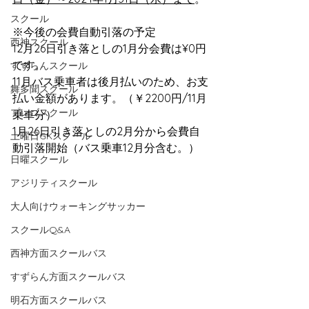
スクール
※今後の会費自動引落の予定
西神スクール
12月26日引き落としの1月分会費は¥0円
です。
すずらんスクール
11月バス乗車者は後月払いのため、お支
舞多聞スクール
払い金額があります。（￥2200円/11月
プレゴスクール
乗車分）
1月26日引き落としの2月分から会費自
土曜日GKスクール
動引落開始（バス乗車12月分含む。）
日曜スクール
アジリティスクール
大人向けウォーキングサッカー
スクールQ&A
西神方面スクールバス
すずらん方面スクールバス
明石方面スクールバス