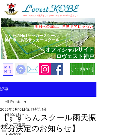
​New ロヴェスト神戸オフィシャルサイト(2023年4月より）
​明日への扉は、自動ドアじゃない
あなたのNo1サッカースクール
神戸市にあるサッカースクール
オフィシャルサイト
ロヴェスト神戸
ME
アクセス
NU
記事
All Posts
2023年5月10日
読了時間: 1分
All Posts
【すずらんスクール雨天振
クラブ概要
替分決定のお知らせ】
入会案内