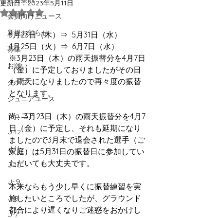
更新日：
2023年5月11日
5つ星のうちNaNと評価されています。
会員向けニュース
新規お知らせ
3月23日（木）⇒  5月31日（水）
4月25日（火）⇒  6月7日（水）
募集
※3月23日（木）の雨天振替分を4月7日
お願い
（金）に予定しておりましたがその日
も雨天になりましたので再々度の振替
クラブ
となります。
ジュニアユース
ジュニア
尚、3月23日（木）の雨天振替分を4月7
日（金）に予定し、それも延期になり
U-12
ましたので3月末で退会された選手（ご
U-11
家庭）は5月31日の振替日に参加してい
ただいても大丈夫です。
U-10
U-９
本来ならもう少し早くに振替練習を実
施したいところでしたが、グラウンド
U-8
都合により遅くなりご迷惑をおかけし
U-7