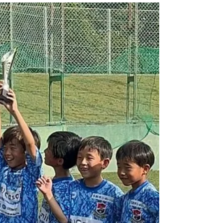
ボノスさんにお誘いいただきCUP戦に参加させて
いただきました。 結果どうこうよりその試合の中
身や一人一人の姿勢。 自分たちに必要なこと、自
分たちがやるべきことをしっかりと見つけて9月か
ら始まる公式戦に向けて準備しましょう。 対戦し
ていただいたチーム関係者のみなさま 応援してい
ただいた保護者のみなさま ありがとうごさいまし
た by KOMAKI