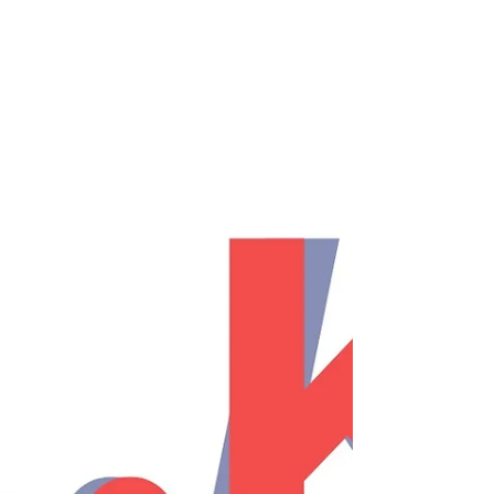
季短期スクール”において、発雷危険のある日の活
動を中止とさせていただいた日の代替え追加の日
程をお知らせいたします。 下記表にあります日に
ご参加ください。 尚、Bコース（後半：4~6年
生）においては中止日となった日の曜日と異なる
曜日指定となっておりますがご対応ください。
又、代替え予定の３日間（下記表にあります
8/3.4.5の日程）において、降雨や荒天・雷雨等に
より練習が中止になった場合、日程的に代替え日
が取得できない状況にありますので、申し訳あり
ませんが代替え日無しの″中止”とさせていただきま
す。 練習参加をされる日、ロヴェスト神戸のホー
ムページ、Facebookにて練習の有無をご確認くだ
さい。 ※この案件は夏季短期スクール参加者に対
する処置ですのでお間違え無き様お願いいたしま
す。 Aコース
16:50~18:10
Bコース 18:00~19:30