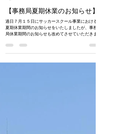
casailfootball1342
3 日前
読了時間: 1分
【事務局夏期休業のお知らせ】
過日７月１５日にサッカースクール事業における
夏期休業期間のお知らせをいたしましたが、事務
局休業期間のお知らせも改めてさせていただきま
す。 よろしくご対応の程よろしくお願いいたしま
す。 事務局夏期休業期間 ８月１０日（月）〜１６
日（日） ※電話対応・窓口対応・グラウンド貸し
出し業務も行いませんのでご了解ください。 ※ジ
ュニアユースは各指導者より別途活動の指示があ
ります。 ※１７日(月）１５：００より事務局開始
いたします。