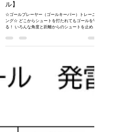
casailfootball1342
7 日前
読了時間: 1分
【2026.8.1（sat）ゴールプレー
ヤー（ゴールキーパー）スクー
ル】
☆ゴールプレーヤー（ゴールキーパー）トレーニ
ング☆ どこからシュートを打たれてもゴールを守
る！ いろんな角度と距離からのシュートを止める
には、良い場所（ポジショニング）に立ちシュー
トに反応するための準備をタイミングよくするこ
と レベルが上がるほど、プレースピード、早い判
断が必要です！ たくさん練習してレベルをどんど
ん上げていきましょうね！ 次回以降の予定 8/8
9/5,9/19 10/3,10/17,10/31 ※9月,10月の日程が変更
になることもありますのであらかじめご了承くだ
さい。変更の場合はあらためてお知らせします。
by林