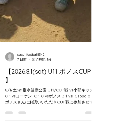
casailfootball1342
7 日前
読了時間: 1分
【2026.8.1(sat) U11 ボノスCUP
】
8/1(土)@垂水健康公園 U11/CUP戦 vs小部キッズ
0-1 vsヨーケンFC 1-0 vsボノス 3-1 vsFCsosa 0-0