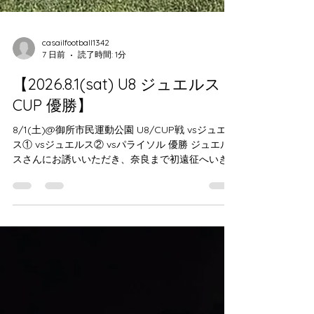
casailfootball1342
7 日前
読了時間: 1分
【2026.8.1(sat) U8 ジュエルス
CUP 優勝】
8/1(土)@御所市民運動公園 U8/CUP戦 vsジュエル
ス① vsジュエルス② vsパライソル 優勝 ジュエル
スさんにお誘いいただき、奈良まで初遠征へいき
ました。 暑い中3試合、全勝することができまし
た。 試合後はみんなで温泉と晩ごはんも 試合内容
も生活面もまだまだ課題だらけ。 ９月にもまた遠
征あります、少しでもみんなの成長が見れること