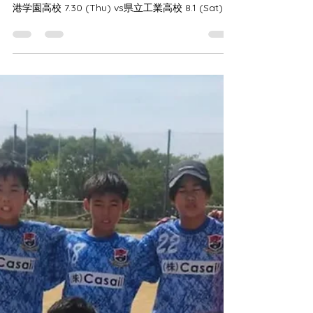
ジュニアユース U15 TRM 7.24 (Fri) vs六甲アイラ
ンド高校 7.26 (Sun) vs尼崎FC U15 7.28 (Tue) vs神
港学園高校 7.30 (Thu) vs県立工業高校 8.1 (Sat) vs
アグア姫路U15 更新遅くなりました。 夏休みに入
り、平日練習は午前中に。 TRMは安全ファースト
でしっかり暑さと付き合えるタフな身体に。 1人ひ
とりの力強さと平気さを身に付け、仲間と分かち
合う心を備えていく。 まだまだ可能性は充分。 こ
の夏場の経験を懐深く自分たちの力に繋げていこ
う。 明日からの遠征も楽しんで集中していきまし
ょう！ 対戦して頂いたチームの皆様。 ありがとう
ございました。 保護者の皆様 暑い中、いつも温か
くサポート頂き ありがとうございました。 by
OGATA