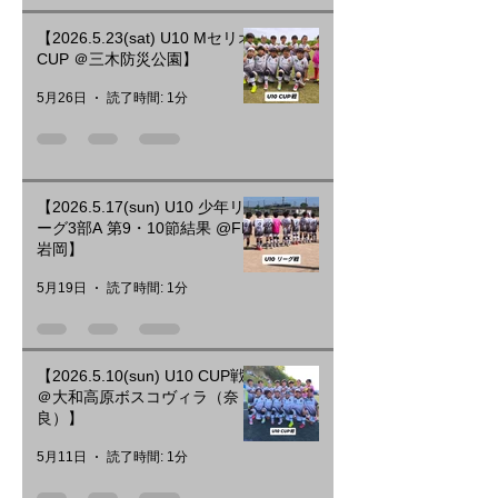
【2026.5.23(sat) U10 Mセリオ
CUP ＠三木防災公園】
5月26日
読了時間: 1分
【2026.5.17(sun) U10 少年リ
ーグ3部A 第9・10節結果 @FP
岩岡】
5月19日
読了時間: 1分
【2026.5.10(sun) U10 CUP戦
＠大和高原ボスコヴィラ（奈
良）】
5月11日
読了時間: 1分