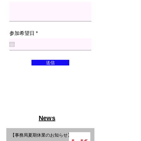
r
参加希望日
*
e
q
u
i
r
送信
e
d
News
【事務局夏期休業のお知らせ】