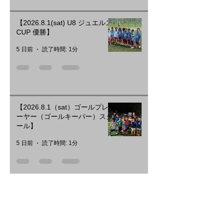
【2026.8.1(sat) U8 ジュエルス
CUP 優勝】
5 日前
読了時間: 1分
【2026.8.1（sat）ゴールプレ
ーヤー（ゴールキーパー）スク
ール】
5 日前
読了時間: 1分
【西神・夏季短期スクール 日
程追加のお知らせ】
7月31日
読了時間: 1分