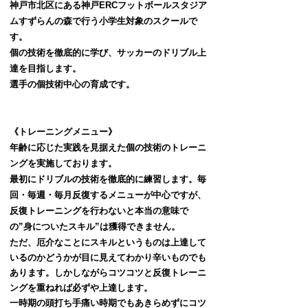
神戸市北区にある神戸ERCフットボールスタジア
ムすずらんの森で行う小学生対象のスクールで
す。
個の技術を徹底的に学び、サッカーのドリブル上
達を目指します。
選手の個技術中心の育成です。​
《トレーニングメニュー》
年齢に応じた実践を見据えた個の技術のトレーニ
ングを実施しております。
最初にドリブルの技術を徹底的に練習します。毎
回・毎週・毎月反復するメニューが中心ですが、
反復トレーニングを行わないと本当の意味で
の”身についたスキル”は獲得できません。
ただ、厄介なことにスキルというものは上達して
いるのかどうかが目に見えてわかり辛いものでも
あります。しかしながらコツコツと反復トレーニ
ングを重ねれば必ずや上達します。
一時期の頭打ち手痛い時期でもあきらめずにコツ