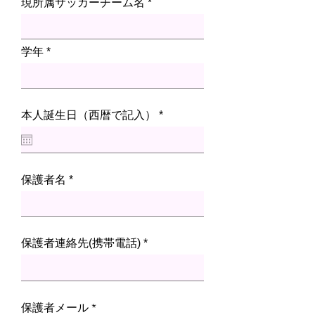
現所属サッカーチーム名
学年
r
本人誕生日（西暦で記入）
*
e
q
u
i
r
保護者名
e
d
保護者連絡先(携帯電話)
保護者メール