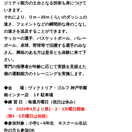
ジリティ能力の土台となる技術も身につけて
いきます。
それにより、０ｍ～20ｍくらいのダッシュの
速さ、フェイントなどの瞬間的な身のこなし
の速さを追及することができます。
サッカーの選手、バスケットボール、バレー
ボール、卓球、野球等で活躍する選手のみな
さん、興味のある方は是非とも体験に来て下
さい。
専門の指導者が年齢に応じて実践を見据えた
個の運動能力のトレーニングを実施します。
◆会 場：ヴィクトリア・ゴルフ 神戸学園
南インター店 １F 駐車場
◆練 習 日 ：毎週月曜日（祝日は休み）
⇒ 2023年4月より
第1・2・3月曜日開催
（第4・5月曜日は休校）
◆参加対象：小学1～6年生 ※スクール生以
外の方も参加OK